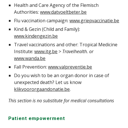
Health and Care Agency of the Flemisch
Authorities:
www.datvoeltbeter.be
Flu vaccination campaign:
www.griepvaccinatie.be
Kind & Gezin (Child and Family):
www.kindengezin.be
Travel vaccinations and other: Tropical Medicine
Institute:
www.itg.be
> Travelhealth. or
www.wanda.be
Fall Prevention
:
www.valpreventie.be
Do you wish to be an organ donor in case of
unexpected death? Let us know
klikvoororgaandonatie.be
.
This section is no substitute for medical consultations
Patient empowerment