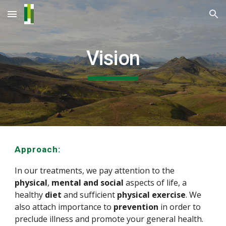
Skip to main content
Skip to navigation
Vision
Approach:
In our treatments, we pay attention to the
physical
,
mental and social
aspects of life, a
healthy
diet
and sufficient
physical exercise
. We
also attach importance to
prevention
in order to
preclude illness and promote your general health.